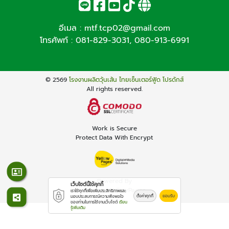
อีเมล :
mtf.tcp02@gmail.com
โทรศัพท์ :
081-829-3031
,
080-913-6991
© 2569
โรงงานผลิตวุ้นเส้น ไทยเซ็นเตอร์ฟู้ด โปรดักส์
All rights reserved.
Work is Secure
Protect Data With Encrypt
Powered By
เว็บไซต์นี้ใช้คุกกี้
Thailand YellowPages
เราใช้คุกกี้เพื่อเพิ่มประสิทธิภาพและ
ตั้งค่าคุกกี้
ยอมรับ
มอบประสบการณ์ความพึงพอใจ
ของท่านในการใช้งานเว็บไซต์
เรียน
รู้เพิ่มเติม