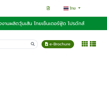
ไทย
งงานผลิตวุ้นเส้น ไทยเซ็นเตอร์ฟู้ด โปรดักส์
e-Brochure