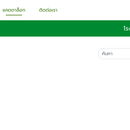
แคตตาล็อก
ติดต่อเรา
โร