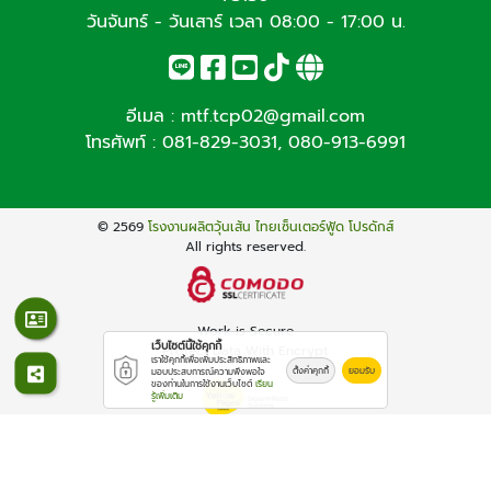
วันจันทร์ - วันเสาร์ เวลา 08:00 - 17:00 น.
อีเมล :
mtf.tcp02@gmail.com
โทรศัพท์ :
081-829-3031
,
080-913-6991
© 2569
โรงงานผลิตวุ้นเส้น ไทยเซ็นเตอร์ฟู้ด โปรดักส์
All rights reserved.
Work is Secure
เว็บไซต์นี้ใช้คุกกี้
Protect Data With Encrypt
เราใช้คุกกี้เพื่อเพิ่มประสิทธิภาพและ
ตั้งค่าคุกกี้
ยอมรับ
มอบประสบการณ์ความพึงพอใจ
ของท่านในการใช้งานเว็บไซต์
เรียน
รู้เพิ่มเติม
Powered By
Thailand YellowPages