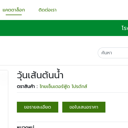
แคตตาล็อก
ติดต่อเรา
โร
วุ้นเส้นต้นน้ำ
ตราสินค้า :
ไทยเซ็นเตอร์ฟู้ด โปรดักส์
ขอรายละเอียด
ขอใบเสนอราคา
หมวดหมู่