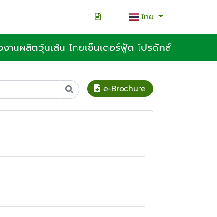
ไทย
งงานผลิตวุ้นเส้น ไทยเซ็นเตอร์ฟู้ด โปรดักส์
e-Brochure